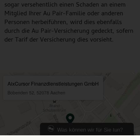
sogar versehentlich einen Schaden an einem
Mitglied Ihrer Au Pair-Familie oder anderen
Personen herbeiführen, wird dies ebenfalls
durch die Au Pair-Versicherung gedeckt, sofern
der Tarif der Versicherung dies vorsieht.
Was können wir für Sie tun?