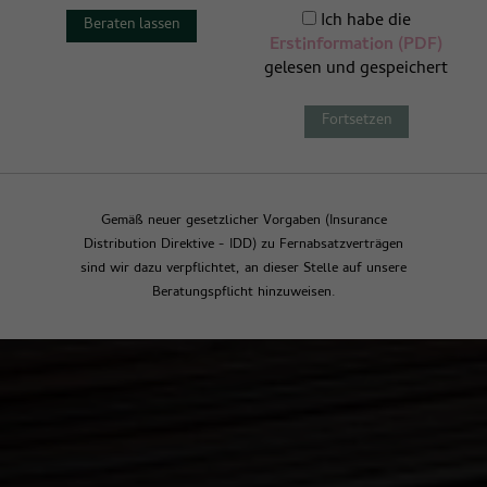
Ich habe die
Beraten lassen
Erstinformation (PDF)
gelesen und gespeichert
Fortsetzen
Vergleichen & Abschließen
Reisekranken für Au
Gemäß neuer gesetzlicher Vorgaben (Insurance
Distribution Direktive - IDD) zu Fernabsatzverträgen
Pairs, Schüler,
sind wir dazu verpflichtet, an dieser Stelle auf unsere
Studenten, et al.
Beratungspflicht hinzuweisen.