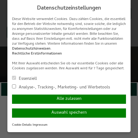
Skip
Datenschutzeinstellungen
to
Suchen
content
nach:
Hauptmenü
Diese Website verwendet Cookies. Dazu zählen Cookies, die essentiell
für den Betrieb der Website notwendig sind, sowie solche, die lediglich
zu anonymen Statistikzwecken, für Komforteinstellungen oder zur
simplr-Login
Anzeige personalisierter Inhalte genutzt werden. Bitte beachten Sie,
dass auf Basis Ihrer Einstellungen evtl. nicht mehr alle Funktionalitäten
zur Verfügung stehen. Weitere Informationen finden Sie in unseren
Datenschutzhinweisen
.
Rechtliche Erstinformationen
Mit Ihrer Auswahl entscheiden Sie ob nur essentielle Cookies oder alle
Cookies zugelassen werden. Ihre Auswahl wird für 7 Tage gespeichert.
Essenziell
Analyse-, Tracking-, Marketing- und Werbetools
Persönliche Beratung gewünscht?
Alle zulassen
Ich wünsche eine
Ich verzichte auf eine
persönliche Beratung
persönliche Beratung
Auswahl speichern
und möchte Kontakt mit
und möchte mit dem
einem Berater
Besuch der Seite
Cookie-Details
Impressum
aufnehmen.
fortfahren.